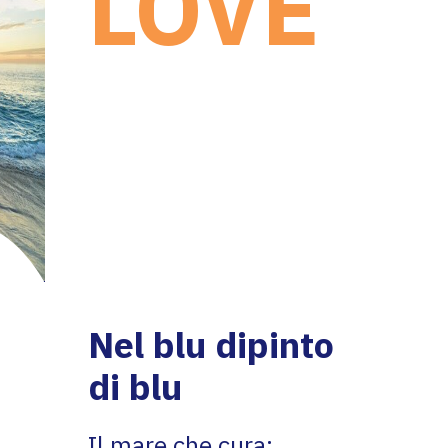
LOVE
EXPERIENCE
:
i
l
mare che cura
Nel blu dipinto
di blu
Il mare che cura
: