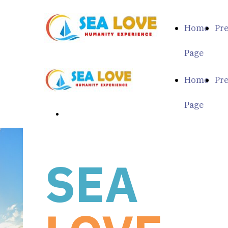
Home
Pr
Page
Home
Pr
Page
Scopri di più
SEA
HUMANITY